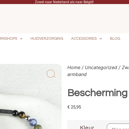
Zowel naar Nederland als naar België!
RKSHOPS
HUIDVERZORGING
ACCESSOIRES
BLOG
Home
/
Uncategorized
/
Zw
armband
Bescherming
€
25,95
Kleur