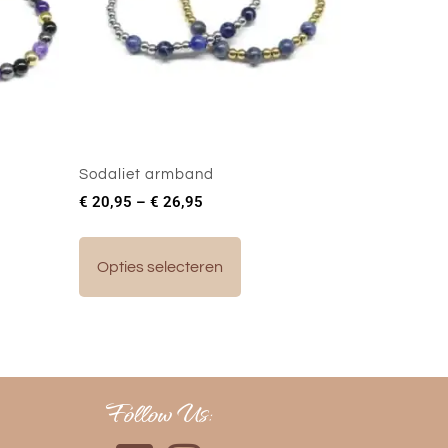
Sodaliet armband
€
20,95
–
€
26,95
Opties selecteren
Follow Us: