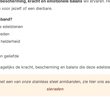
e
bescherming, kracht en emotionele balans
wil ervaren. H
 voor jezelf of een dierbare.
mband?
e edelstenen
oeden
 helderheid
en geliefde
agelijks de kracht, bescherming en balans die deze edelste
met een van onze stainless steel armbanden, zie hier ons a
sieraden