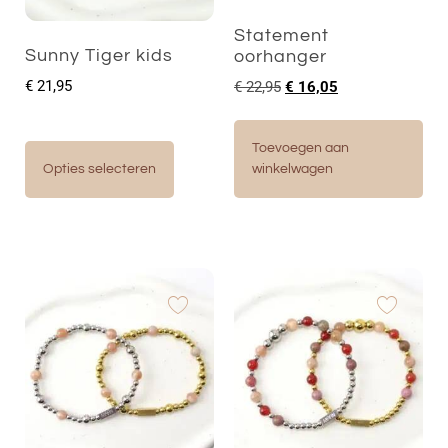
Statement
Sunny Tiger kids
oorhanger
€
21,95
€
22,95
€
16,05
Toevoegen aan
Opties selecteren
winkelwagen