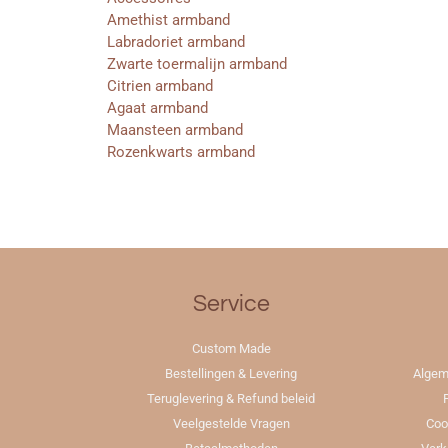
Amethist armband
Labradoriet armband
Zwarte toermalijn armband
Citrien armband
Agaat armband
Maansteen armband
Rozenkwarts armband
Service
Custom Made
Bestellingen & Levering
Algem
Teruglevering & Refund beleid
Veelgestelde Vragen
Coo