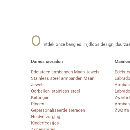
O
ntdek onze bangles. Tijdloos design, duurzaa
Dames sieraden
Mannen
Edelsteen armbanden Maan Jewels
Edelst
Stainless steel armbanden Maan
Labrado
Jewels
Armband
Oorbellen, stainless steel
Labrado
Kettingen
Zwarte 
Ringen
Armband
Gepersonaliseerde sieraden
Zwarte 
Huidverzorging
Kinderfeestjes
Accessoires