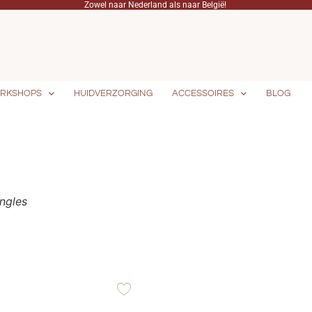
Zowel naar Nederland als naar België!
RKSHOPS
HUIDVERZORGING
ACCESSOIRES
BLOG
ngles