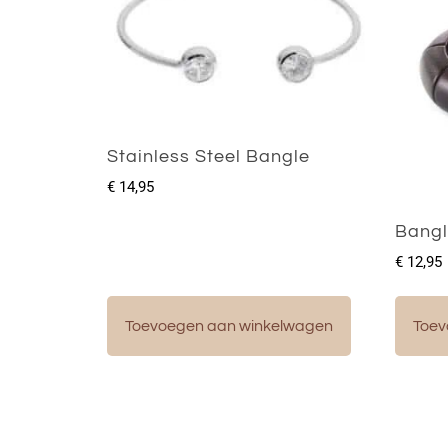
Stainless Steel Bangle
€
14,95
Bang
€
12,95
Toevoegen aan winkelwagen
Toev