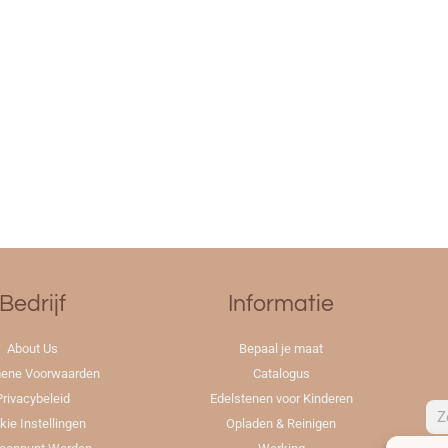
Bedrijf
Informatie
About Us
Bepaal je maat
ene Voorwaarden
Catalogus
Privacybeleid
Edelstenen voor Kinderen
kie Instellingen
Opladen & Reinigen