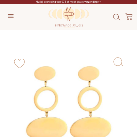
Nu: bij besteding van €75 of meer gratis verzending >>