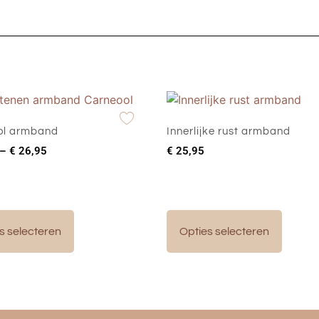
ol armband
Innerlijke rust armband
–
€
26,95
€
25,95
s selecteren
Opties selecteren