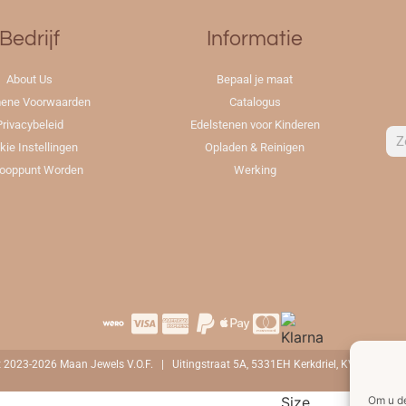
Bedrijf
Informatie
About Us
Bepaal je maat
ene Voorwaarden
Catalogus
Privacybeleid
Edelstenen voor Kinderen
kie Instellingen
Opladen & Reinigen
ooppunt Worden
Werking
t 2023-2026 Maan Jewels V.O.F. | Uitingstraat 5A, 5331EH Kerkdriel, KVK-numme
Om u de