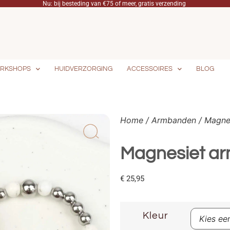
Zowel naar Nederland als naar België!
RKSHOPS
HUIDVERZORGING
ACCESSOIRES
BLOG
Home
/
Armbanden
/ Magne
Magnesiet a
€
25,95
Kleur