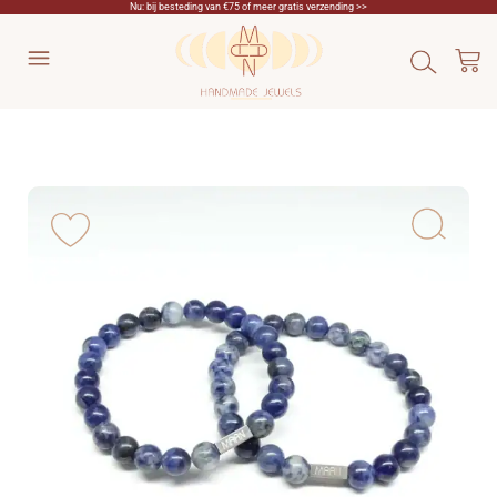
Nu: bij besteding van €75 of meer gratis verzending >>